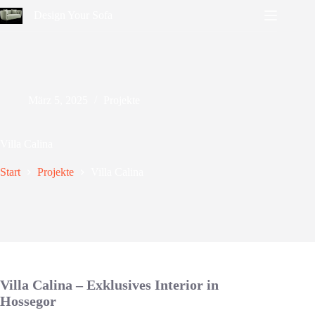
Zum
Design Your Sofa
Inhalt
springen
März 5, 2025
Projekte
Villa Calina
Start
Projekte
Villa Calina
Villa Calina – Exklusives Interior in
Hossegor